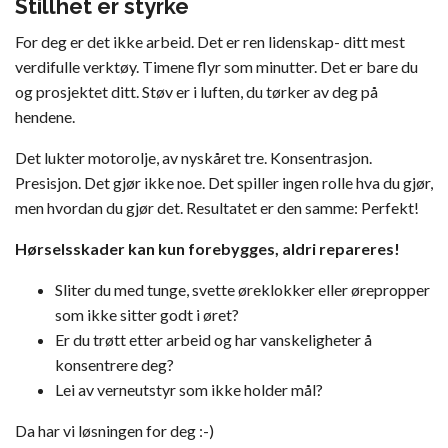
Stillhet er styrke
For deg er det ikke arbeid. Det er ren lidenskap- ditt mest
verdifulle verktøy. Timene flyr som minutter. Det er bare du
og prosjektet ditt. Støv er i luften, du tørker av deg på
hendene.
Det lukter motorolje, av nyskåret tre. Konsentrasjon.
Presisjon. Det gjør ikke noe. Det spiller ingen rolle hva du gjør,
men hvordan du gjør det. Resultatet er den samme: Perfekt!
Hørselsskader kan kun forebygges, aldri repareres!
Sliter du med tunge, svette øreklokker eller ørepropper
som ikke sitter godt i øret?
Er du trøtt etter arbeid og har vanskeligheter å
konsentrere deg?
Lei av verneutstyr som ikke holder mål?
Da har vi løsningen for deg :-)