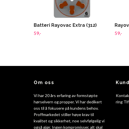
Batteri Rayovac Extra (312)
Rayova
59,-
59,-
Om oss
Kund
Vi har 20 års erfaring av formstøpte
Kontak
hørselvern og propper. Vi har dedikert
ring Tl
oss til å fokusere på kundens behov.
Proffmarkedet stiller høye krav til
kvalitet og sikkerhet, noe selvfølgelig vi
også gjør. Ingen kompromisser, alt skal