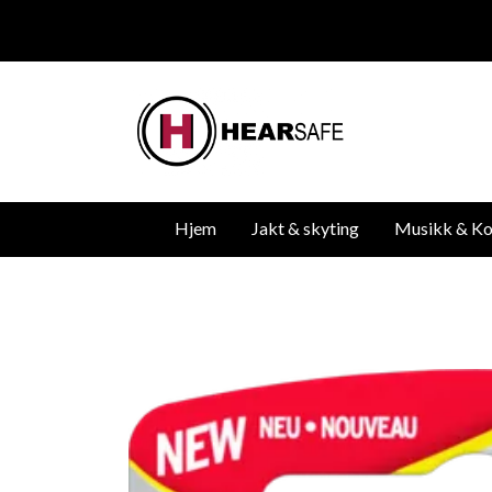
Hjem
Jakt & skyting
Musikk & Ko