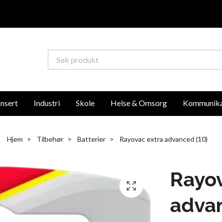
nsert
Industri
Skole
Helse & Omsorg
Kommunika
Hjem
Tilbehør
Batterier
Rayovac extra advanced (10)
Rayov
advan