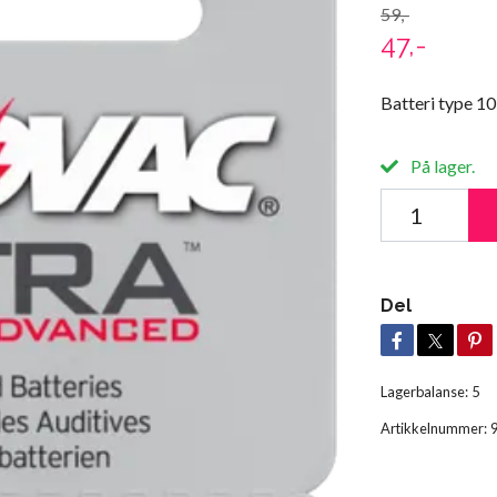
59,-
47,-
Batteri type 10
På lager.
Del
Lagerbalanse:
5
Artikkelnummer: