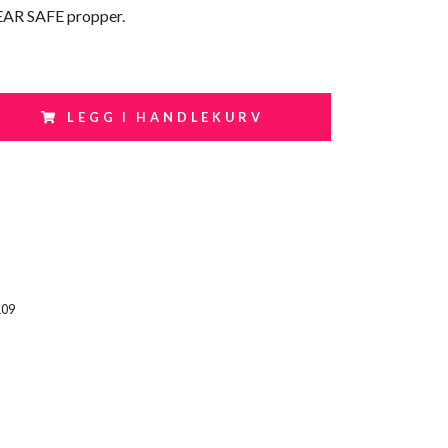
HEAR SAFE propper.
LEGG I HANDLEKURV
109