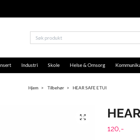
nsert
Industri
Skole
Helse & Omsorg
Kommunika
Hjem
Tilbehør
HEAR SAFE ETUI
HEAR
120,-