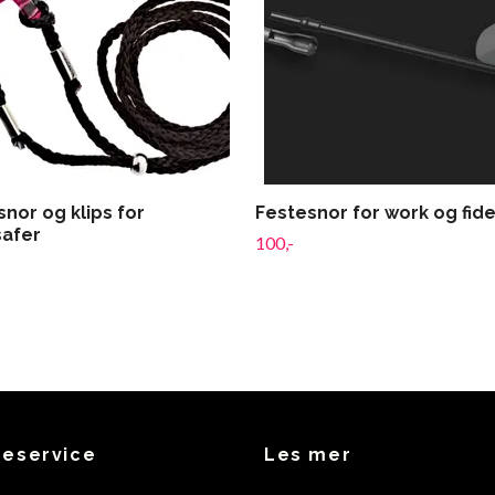
nor og klips for
Festesnor for work og fide
afer
100,-
eservice
Les mer