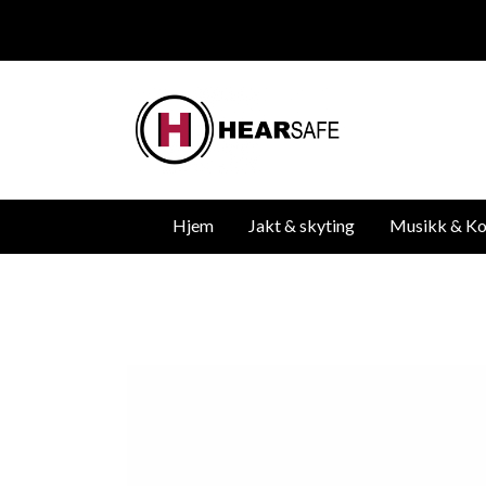
Hjem
Jakt & skyting
Musikk & Ko