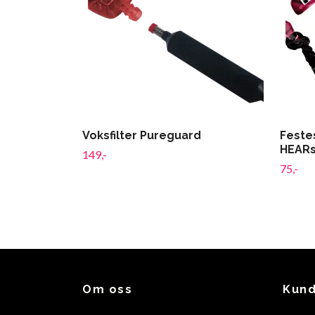
Voksfilter Pureguard
Festes
HEARs
149,-
75,-
Om oss
Kund