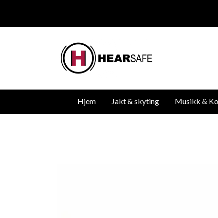
Hjem
Jakt & skyting
Musikk & Ko