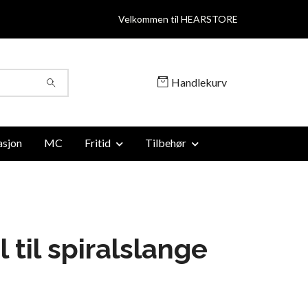
Velkommen til HEARSTORE
Handlekurv
sjon
MC
Fritid
Tilbehør
l til spiralslange