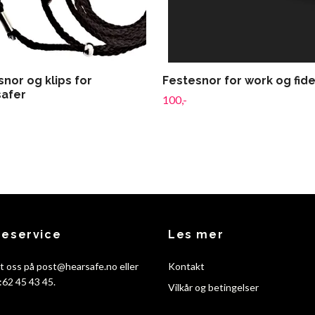
nor og klips for
Festesnor for work og fide
afer
100,-
eservice
Les mer
t oss på
post@hearsafe.no
eller
Kontakt
f:62 45 43 45.
Vilkår og betingelser