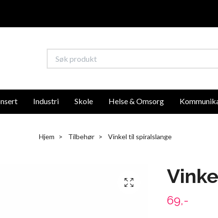
nsert
Industri
Skole
Helse & Omsorg
Kommunika
Hjem
Tilbehør
Vinkel til spiralslange
Vinke
69,-