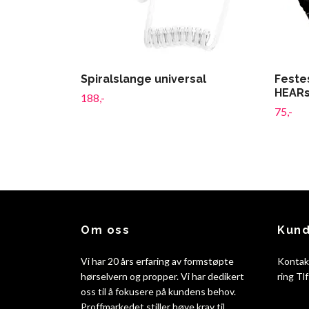
Spiralslange universal
Festes
HEARs
188,-
75,-
Om oss
Kund
Vi har 20 års erfaring av formstøpte
Kontak
hørselvern og propper. Vi har dedikert
ring Tl
oss til å fokusere på kundens behov.
Proffmarkedet stiller høye krav til